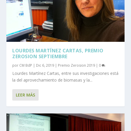
LOURDES MARTÍNEZ CARTAS, PREMIO
ZEROSION SEPTIEMBRE
por
CM BdP
|
Dic 6, 2019
|
Premio Zerosion 2019
|
0
Lourdes Martínez Cartas, entre sus investigaciones está
la del aprovechamiento de biomasas y la...
LEER MÁS