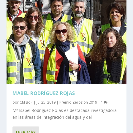
MABEL RODRÍGUEZ ROJAS
por
CM BdP
|
Jul 25, 2019
|
Premio Zerosion 2019
|
1
Mª Isabel Rodríguez Rojas es destacada investigadora
en las áreas de integración del agua y del...
LEER MÁS