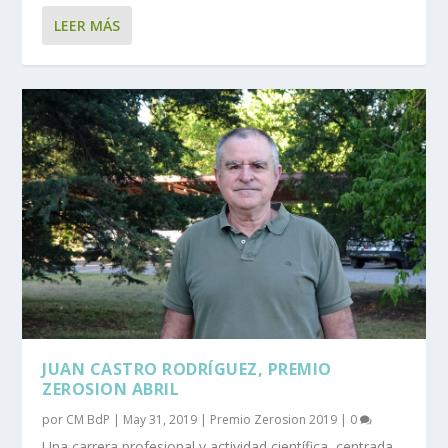
LEER MÁS
JUAN CASTRO RODRÍGUEZ, PREMIO
ZEROSION ABRIL
por
CM BdP
|
May 31, 2019
|
Premio Zerosion 2019
|
0
Una carrera profesional y actividad científica, centrada