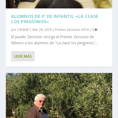
ALUMNOS DE 3º DE INFANTIL «LA CLASE
LOS PINGÜINOS»
por
CM BdP
|
Mar 28, 2019
|
Premio Zerosion 2019
|
0
El Jurado Zerosion otorga el Premio Zerosion de
febrero a los alumnos de “La clase los pingüinos”...
LEER MÁS