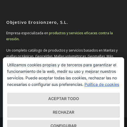
Objetivo Erosionzero, S.L.
Empresa especializada en
productos y servicios eficaces contra la
erosión
.
Un completo catálogo de productos y servicios basados en Mantas y
mallas orgánicas, Geoceldas, Mallas volumétricas, Geomallas, Más
Geosintéticos, Biorrollos, colchones y gaviones, Hidrosiembra,
Utilizamos cookies propias y de terceros para garantizar el
Cubiertas vegetadas, Tratamiento de aguas, Pavimentos ecológicos y
funcionamiento de la web, medir su uso y mejorar nuestros
Productos para jardinería.
servicios. Puede aceptar todas las cookies, rechazar las no
necesarias o configurar sus preferencias.
Política de cookies
Productos, fruto de la innovación y de una experiencia pionera en
España y un asesoramiento técnico personalizado.
ACEPTAR TODO
RECHAZAR
© 2026 Agencia DISEO |
Posicionamiento SEO
| Estrategia,
CONFIGURAR