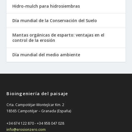
Hidro-mulch para hidrosiembras
Día mundial de la Conservación del Suelo
Mantas orgánicas de esparto: ventajas en el
control de la erosión
Día mundial del medio ambiente
Bioingeniería del paisaje
Crta. Campotéjar-Montejícar Km. 2
18565 Campotéjar – Granada (España)
+34 674 122 870 - ‎+34 958 047 028
info@erosionzero.com