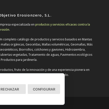
Objetivo Erosionzero, S.L.
mpresa especializada en
productos y servicios eficaces contra la
rosión
.
n completo catálogo de productos y servicios basados en Mantas
 mallas orgánicas, Geoceldas, Mallas volumétricas, Geomallas, Más
eosintéticos, Biorrollos, colchones y gaviones, Hidrosiembra,
ubiertas vegetadas, Tratamiento de aguas, Pavimentos ecológicos
 Productos para jardinería.
roductos, fruto de la innovación y de una experiencia pionera en
spaña y un asesoramiento técnico personalizado.
RECHAZAR
CONFIGURAR