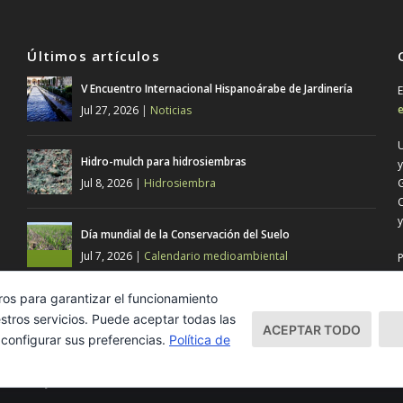
Últimos artículos
V Encuentro Internacional Hispanoárabe de Jardinería
E
e
Jul 27, 2026
|
Noticias
U
Hidro-mulch para hidrosiembras
y
Jul 8, 2026
|
Hidrosiembra
G
C
y
Día mundial de la Conservación del Suelo
Jul 7, 2026
|
Calendario medioambiental
P
E
ros para garantizar el funcionamiento
stros servicios. Puede aceptar todas las
ACEPTAR TODO
 configurar sus preferencias.
Política de
nicación y diseño.