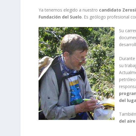
Ya tenemos elegido a nuestro
candidato Zeros
Fundación del Suelo
. Es geólogo profesional co
Su carre
document
desarrol
Durante
su traba
Actualme
petróleo
responsa
program
del lug
También 
del air