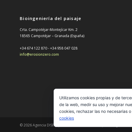
Bioingeniería del paisaje
Crta. Campotéjar-Montejícar Km. 2
18565 Campotéjar – Granada (España)
+34 674 122 870 - ‎+34 958 047 028
info@erosionzero.com
Utilizamos cookies propias y de terce
de la web, medir su uso y mejorar nue
cookies, rechazar las no necesarias o
cookies
© 2026 Agencia DISEO |
Posicionamiento SEO
| Estrategia, comu