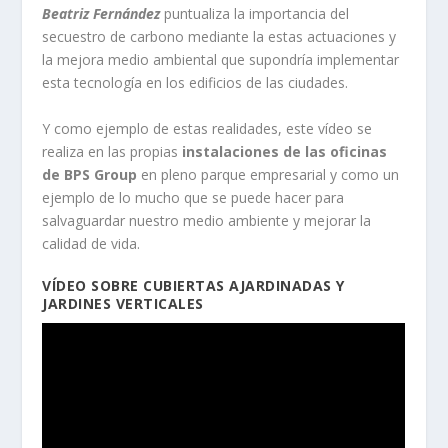
Beatriz Fernández
puntualiza la importancia del
secuestro de carbono mediante la estas actuaciones y
la mejora medio ambiental que supondría implementar
esta tecnología en los edificios de las ciudades.
Y como ejemplo de estas realidades, este vídeo se
realiza en las propias
instalaciones de las oficinas
de BPS Group
en pleno parque empresarial y como un
ejemplo de lo mucho que se puede hacer para
salvaguardar nuestro medio ambiente y mejorar la
calidad de vida.
VÍDEO SOBRE CUBIERTAS AJARDINADAS Y
JARDINES VERTICALES