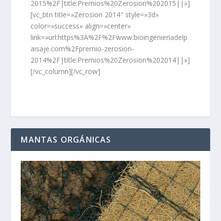
2015%2F|title:Premios%20Zerosion%202015||»]
[vc_btn title=»Zerosion 2014″ style=»3d»
color=»success» align=»center»
link=»url:https%3A%2F%2Fwww.bioingenieriadelp
aisaje.com%2Fpremio-zerosion-
2014%2F|title:Premios%20Zerosion%202014||»]
[/vc_column][/vc_row]
MANTAS ORGÁNICAS