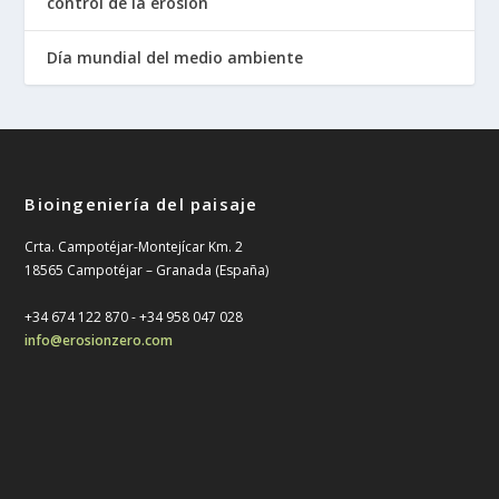
control de la erosión
Día mundial del medio ambiente
Bioingeniería del paisaje
Crta. Campotéjar-Montejícar Km. 2
18565 Campotéjar – Granada (España)
+34 674 122 870 - ‎+34 958 047 028
info@erosionzero.com