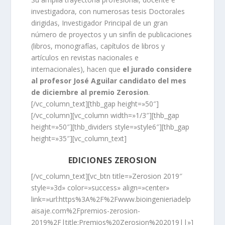
investigadora, con numerosas tesis Doctorales
dirigidas, Investigador Principal de un gran
número de proyectos y un sinfín de publicaciones
(libros, monografías, capítulos de libros y
artículos en revistas nacionales e
internacionales), hacen que
el jurado considere
al profesor José Aguilar candidato del mes
de diciembre al premio Zerosion
.
[/vc_column_text][thb_gap height=»50″]
[/vc_column][vc_column width=»1/3″][thb_gap
height=»50″][thb_dividers style=»style6″][thb_gap
height=»35″][vc_column_text]
EDICIONES ZEROSION
[/vc_column_text][vc_btn title=»Zerosion 2019″
style=»3d» color=»success» align=»center»
link=»url:https%3A%2F%2Fwww.bioingenieriadelp
aisaje.com%2Fpremios-zerosion-
2019%2F|title:Premios%20Zerosion%202019||»]