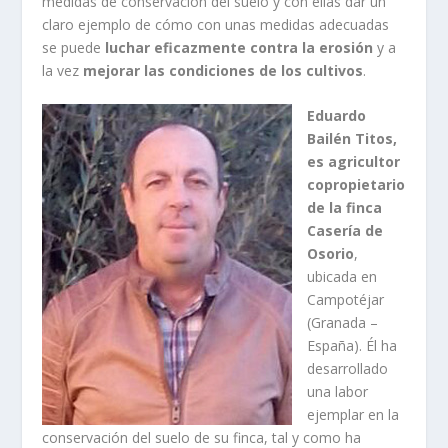
medidas de conservación del suelo y con ellas dar un
claro ejemplo de cómo con unas medidas adecuadas
se puede
luchar eficazmente contra la erosión
y a
la vez
mejorar las condiciones de los cultivos
.
Eduardo
Bailén Titos,
es agricultor
copropietario
de la finca
Casería de
Osorio
,
ubicada en
Campotéjar
(Granada –
España). Él ha
desarrollado
una labor
ejemplar en la
conservación del suelo de su finca, tal y como ha